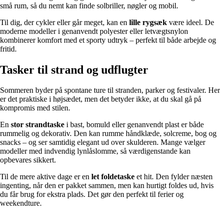
små rum, så du nemt kan finde solbriller, nøgler og mobil.
Til dig, der cykler eller går meget, kan en
lille rygsæk
være ideel. De
moderne modeller i genanvendt polyester eller letvægtsnylon
kombinerer komfort med et sporty udtryk – perfekt til både arbejde og
fritid.
Tasker til strand og udflugter
Sommeren byder på spontane ture til stranden, parker og festivaler. Her
er det praktiske i højsædet, men det betyder ikke, at du skal gå på
kompromis med stilen.
En
stor strandtaske
i bast, bomuld eller genanvendt plast er både
rummelig og dekorativ. Den kan rumme håndklæde, solcreme, bog og
snacks – og ser samtidig elegant ud over skulderen. Mange vælger
modeller med indvendig lynlåslomme, så værdigenstande kan
opbevares sikkert.
Til de mere aktive dage er en
let foldetaske
et hit. Den fylder næsten
ingenting, når den er pakket sammen, men kan hurtigt foldes ud, hvis
du får brug for ekstra plads. Det gør den perfekt til ferier og
weekendture.