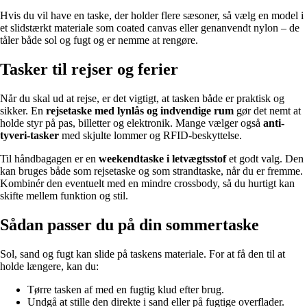
Hvis du vil have en taske, der holder flere sæsoner, så vælg en model i
et slidstærkt materiale som coated canvas eller genanvendt nylon – de
tåler både sol og fugt og er nemme at rengøre.
Tasker til rejser og ferier
Når du skal ud at rejse, er det vigtigt, at tasken både er praktisk og
sikker. En
rejsetaske med lynlås og indvendige rum
gør det nemt at
holde styr på pas, billetter og elektronik. Mange vælger også
anti-
tyveri-tasker
med skjulte lommer og RFID-beskyttelse.
Til håndbagagen er en
weekendtaske i letvægtsstof
et godt valg. Den
kan bruges både som rejsetaske og som strandtaske, når du er fremme.
Kombinér den eventuelt med en mindre crossbody, så du hurtigt kan
skifte mellem funktion og stil.
Sådan passer du på din sommertaske
Sol, sand og fugt kan slide på taskens materiale. For at få den til at
holde længere, kan du:
Tørre tasken af med en fugtig klud efter brug.
Undgå at stille den direkte i sand eller på fugtige overflader.