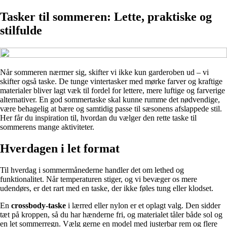
Tasker til sommeren: Lette, praktiske og
stilfulde
Når sommeren nærmer sig, skifter vi ikke kun garderoben ud – vi
skifter også taske. De tunge vintertasker med mørke farver og kraftige
materialer bliver lagt væk til fordel for lettere, mere luftige og farverige
alternativer. En god sommertaske skal kunne rumme det nødvendige,
være behagelig at bære og samtidig passe til sæsonens afslappede stil.
Her får du inspiration til, hvordan du vælger den rette taske til
sommerens mange aktiviteter.
Hverdagen i let format
Til hverdag i sommermånederne handler det om lethed og
funktionalitet. Når temperaturen stiger, og vi bevæger os mere
udendørs, er det rart med en taske, der ikke føles tung eller klodset.
En
crossbody-taske
i lærred eller nylon er et oplagt valg. Den sidder
tæt på kroppen, så du har hænderne fri, og materialet tåler både sol og
en let sommerregn. Vælg gerne en model med justerbar rem og flere