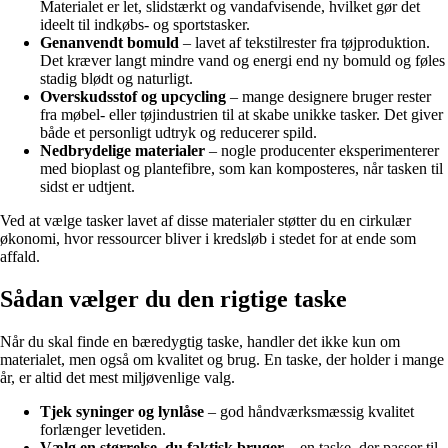
Materialet er let, slidstærkt og vandafvisende, hvilket gør det
ideelt til indkøbs- og sportstasker.
Genanvendt bomuld
– lavet af tekstilrester fra tøjproduktion.
Det kræver langt mindre vand og energi end ny bomuld og føles
stadig blødt og naturligt.
Overskudsstof og upcycling
– mange designere bruger rester
fra møbel- eller tøjindustrien til at skabe unikke tasker. Det giver
både et personligt udtryk og reducerer spild.
Nedbrydelige materialer
– nogle producenter eksperimenterer
med bioplast og plantefibre, som kan komposteres, når tasken til
sidst er udtjent.
Ved at vælge tasker lavet af disse materialer støtter du en cirkulær
økonomi, hvor ressourcer bliver i kredsløb i stedet for at ende som
affald.
Sådan vælger du den rigtige taske
Når du skal finde en bæredygtig taske, handler det ikke kun om
materialet, men også om kvalitet og brug. En taske, der holder i mange
år, er altid det mest miljøvenlige valg.
Tjek syninger og lynlåse
– god håndværksmæssig kvalitet
forlænger levetiden.
Vælg en størrelse, du faktisk bruger
– en taske, der passer til