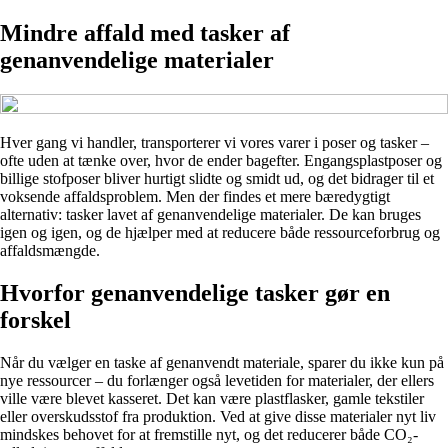
Mindre affald med tasker af
genanvendelige materialer
Hver gang vi handler, transporterer vi vores varer i poser og tasker –
ofte uden at tænke over, hvor de ender bagefter. Engangsplastposer og
billige stofposer bliver hurtigt slidte og smidt ud, og det bidrager til et
voksende affaldsproblem. Men der findes et mere bæredygtigt
alternativ: tasker lavet af genanvendelige materialer. De kan bruges
igen og igen, og de hjælper med at reducere både ressourceforbrug og
affaldsmængde.
Hvorfor genanvendelige tasker gør en
forskel
Når du vælger en taske af genanvendt materiale, sparer du ikke kun på
nye ressourcer – du forlænger også levetiden for materialer, der ellers
ville være blevet kasseret. Det kan være plastflasker, gamle tekstiler
eller overskudsstof fra produktion. Ved at give disse materialer nyt liv
mindskes behovet for at fremstille nyt, og det reducerer både CO₂-