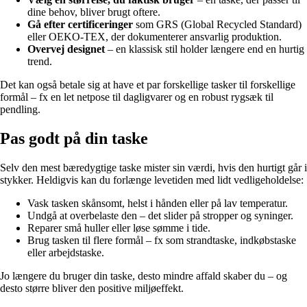
dine behov, bliver brugt oftere.
Gå efter certificeringer
som GRS (Global Recycled Standard)
eller OEKO-TEX, der dokumenterer ansvarlig produktion.
Overvej designet
– en klassisk stil holder længere end en hurtig
trend.
Det kan også betale sig at have et par forskellige tasker til forskellige
formål – fx en let netpose til dagligvarer og en robust rygsæk til
pendling.
Pas godt på din taske
Selv den mest bæredygtige taske mister sin værdi, hvis den hurtigt går i
stykker. Heldigvis kan du forlænge levetiden med lidt vedligeholdelse:
Vask tasken skånsomt, helst i hånden eller på lav temperatur.
Undgå at overbelaste den – det slider på stropper og syninger.
Reparer små huller eller løse sømme i tide.
Brug tasken til flere formål – fx som strandtaske, indkøbstaske
eller arbejdstaske.
Jo længere du bruger din taske, desto mindre affald skaber du – og
desto større bliver den positive miljøeffekt.