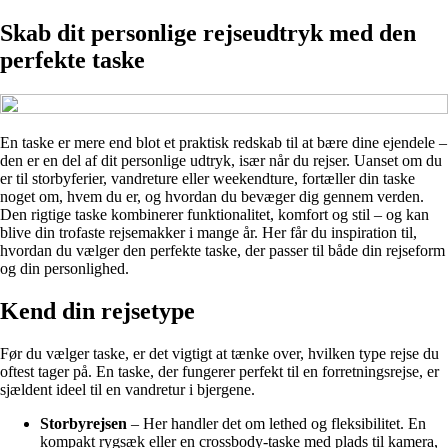
Skab dit personlige rejseudtryk med den
perfekte taske
En taske er mere end blot et praktisk redskab til at bære dine ejendele –
den er en del af dit personlige udtryk, især når du rejser. Uanset om du
er til storbyferier, vandreture eller weekendture, fortæller din taske
noget om, hvem du er, og hvordan du bevæger dig gennem verden.
Den rigtige taske kombinerer funktionalitet, komfort og stil – og kan
blive din trofaste rejsemakker i mange år. Her får du inspiration til,
hvordan du vælger den perfekte taske, der passer til både din rejseform
og din personlighed.
Kend din rejsetype
Før du vælger taske, er det vigtigt at tænke over, hvilken type rejse du
oftest tager på. En taske, der fungerer perfekt til en forretningsrejse, er
sjældent ideel til en vandretur i bjergene.
Storbyrejsen
– Her handler det om lethed og fleksibilitet. En
kompakt rygsæk eller en crossbody-taske med plads til kamera,