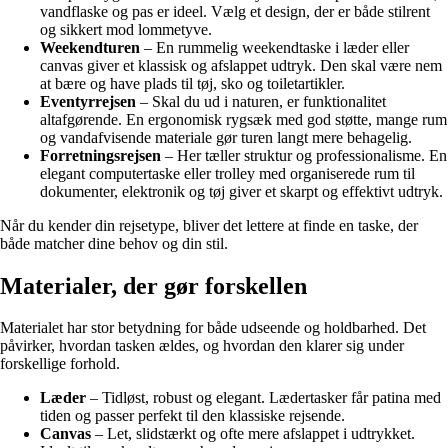
vandflaske og pas er ideel. Vælg et design, der er både stilrent
og sikkert mod lommetyve.
Weekendturen
– En rummelig weekendtaske i læder eller
canvas giver et klassisk og afslappet udtryk. Den skal være nem
at bære og have plads til tøj, sko og toiletartikler.
Eventyrrejsen
– Skal du ud i naturen, er funktionalitet
altafgørende. En ergonomisk rygsæk med god støtte, mange rum
og vandafvisende materiale gør turen langt mere behagelig.
Forretningsrejsen
– Her tæller struktur og professionalisme. En
elegant computertaske eller trolley med organiserede rum til
dokumenter, elektronik og tøj giver et skarpt og effektivt udtryk.
Når du kender din rejsetype, bliver det lettere at finde en taske, der
både matcher dine behov og din stil.
Materialer, der gør forskellen
Materialet har stor betydning for både udseende og holdbarhed. Det
påvirker, hvordan tasken ældes, og hvordan den klarer sig under
forskellige forhold.
Læder
– Tidløst, robust og elegant. Lædertasker får patina med
tiden og passer perfekt til den klassiske rejsende.
Canvas
– Let, slidstærkt og ofte mere afslappet i udtrykket.