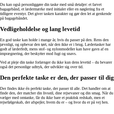
Du kan også personliggøre din taske med små detaljer: et farvet
bagagebånd, et lædermærke med initialer eller en nøglering fra et
tidligere eventyr. Det giver tasken karakter og gør den let at genkende
på bagagebåndet.
Vedligeholdelse og lang levetid
En god taske kan holde i mange år, hvis du passer på den. Rens den
jævnligt, og opbevar den tørt, når den ikke er i brug. Lædertasker har
godt af læderfedt, mens stof- og nylonmodeller kan have gavn af en
imprægnering, der beskytter mod fugt og snavs.
Ved at pleje din taske forlænger du ikke kun dens levetid – du bevarer
også det personlige udtryk, der udvikler sig over tid.
Den perfekte taske er den, der passer til dig
Der findes ikke én perfekt taske, der passer til alle. Det handler om at
finde den, der matcher din livsstil, dine rejsevaner og din smag. Når du
vælger med omtanke, får du ikke bare et praktisk redskab, men et
rejsefølgeskab, der afspejler, hvem du er – og hvor du er på vej hen.