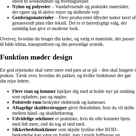
Ideelt til weekendture og hverdagsrejser.
Nylon og polyester
– Vandafvisende og praktiske materialer,
der egner sig til aktive rejser og skiftende vejr.
Genbrugsmaterialer
– Flere producenter tilbyder tasker lavet af
genanvendt plast eller tekstil. Det er et bæredygtigt valg, der
samtidig kan give et moderne look.
Overvej, hvordan du bruger din taske, og vælg et materiale, der passer
til både klima, transportform og din personlige æstetik.
Funktion møder design
En god rejsetaske skal være mere end pæn at se på – den skal fungere i
praksis. Tænk over, hvordan du pakker, og hvilke funktioner der gør
din rejse lettere.
Flere rum og lommer
hjælper dig med at holde styr på småting
som opladere, pas og nøgler.
Polstrede rum
beskytter elektronik og kameraer.
Aftagelige skulderstropper
giver fleksibilitet, hvis du vil skifte
mellem hånd- og skulderbæring.
Udvidelige sektioner
er praktiske, hvis du ofte kommer hjem
med lidt mere, end du tog af sted med.
Sikkerhedsfunktioner
som skjulte lynlåse eller RFID-
beskyttelse kan være en fordel, især i travle lufthavne og