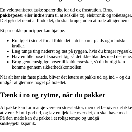
En velorganiseret taske sparer dig for tid og frustration. Brug
pakkeposer
eller
indre rum
til at adskille tøj, elektronik og toiletsager.
Det gør det nemt at finde det, du skal bruge, uden at rode alt igennem.
Et par enkle principper kan hjælpe:
Rul tøjet i stedet for at folde det – det sparer plads og mindsker
krøller.
Læg tunge ting nederst og tæt på ryggen, hvis du bruger rygsæk.
Hav en lille pose til snavset tøj, så det ikke blandes med det rene.
Brug gennemsigtige poser til kabinevæsker, så du hurtigt kan
komme gennem sikkerhedskontrollen.
Når alt har sin faste plads, bliver det lettere at pakke ud og ind – og du
undgår at glemme noget på hotellet.
Tænk i ro og rytme, når du pakker
At pakke kan for mange være en stressfaktor, men det behøver det ikke
at være. Start i god tid, og lav en tjekliste over det, du skal have med.
På den måde kan du pakke i et roligt tempo og undgå
sidsteøjeblikspanik.