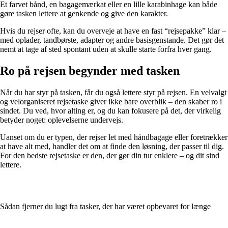
Et farvet bånd, en bagagemærkat eller en lille karabinhage kan både
gøre tasken lettere at genkende og give den karakter.
Hvis du rejser ofte, kan du overveje at have en fast “rejsepakke” klar –
med oplader, tandbørste, adapter og andre basisgenstande. Det gør det
nemt at tage af sted spontant uden at skulle starte forfra hver gang.
Ro på rejsen begynder med tasken
Når du har styr på tasken, får du også lettere styr på rejsen. En velvalgt
og velorganiseret rejsetaske giver ikke bare overblik – den skaber ro i
sindet. Du ved, hvor alting er, og du kan fokusere på det, der virkelig
betyder noget: oplevelserne undervejs.
Uanset om du er typen, der rejser let med håndbagage eller foretrækker
at have alt med, handler det om at finde den løsning, der passer til dig.
For den bedste rejsetaske er den, der gør din tur enklere – og dit sind
lettere.
Sådan fjerner du lugt fra tasker, der har været opbevaret for længe