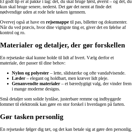
Et godt tip er at pakke i lag: det, du skal bruge først, øverst – og det, du
kun skal bruge senere, nederst. Det gør det nemt at finde det
nødvendige uden at rode hele tasken igennem.
Overvej også at have en
rejsemappe
til pas, billetter og dokumenter.
Når du ved præcis, hvor dine vigtigste ting er, giver det en følelse af
kontrol og ro.
Materialer og detaljer, der gør forskellen
En rejsetaske skal kunne holde til lidt af hvert. Vælg derfor et
materiale, der passer til dine behov:
Nylon og polyester
– lette, slidstærke og ofte vandafvisende.
Læder
– elegant og holdbart, men kræver lidt pleje.
Genanvendte materialer
– et bæredygtigt valg, der vinder frem
i mange moderne designs.
Små detaljer som solide lynlåse, justerbare remme og indbyggede
lommer til elektronik kan gøre en stor forskel i hverdagen på farten.
Gør tasken personlig
En rejsetaske følger dig tæt, og det kan betale sig at gøre den personlig.