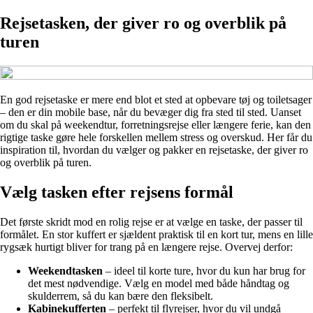
Rejsetasken, der giver ro og overblik på
turen
En god rejsetaske er mere end blot et sted at opbevare tøj og toiletsager
– den er din mobile base, når du bevæger dig fra sted til sted. Uanset
om du skal på weekendtur, forretningsrejse eller længere ferie, kan den
rigtige taske gøre hele forskellen mellem stress og overskud. Her får du
inspiration til, hvordan du vælger og pakker en rejsetaske, der giver ro
og overblik på turen.
Vælg tasken efter rejsens formål
Det første skridt mod en rolig rejse er at vælge en taske, der passer til
formålet. En stor kuffert er sjældent praktisk til en kort tur, mens en lille
rygsæk hurtigt bliver for trang på en længere rejse. Overvej derfor:
Weekendtasken
– ideel til korte ture, hvor du kun har brug for
det mest nødvendige. Vælg en model med både håndtag og
skulderrem, så du kan bære den fleksibelt.
Kabinekufferten
– perfekt til flyrejser, hvor du vil undgå